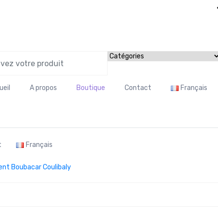
ueil
A propos
Boutique
Contact
Français
t
Français