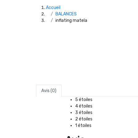
Accueil
BALANCES
inflating matela
Avis (0)
5 étoiles
4 étoiles
3 étoiles
2 étoiles
1 étoiles