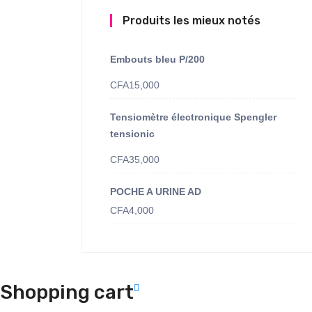
Produits les mieux notés
Embouts bleu P/200
CFA
15,000
Tensiomètre électronique Spengler
tensionic
CFA
35,000
POCHE A URINE AD
CFA
4,000
Shopping cart