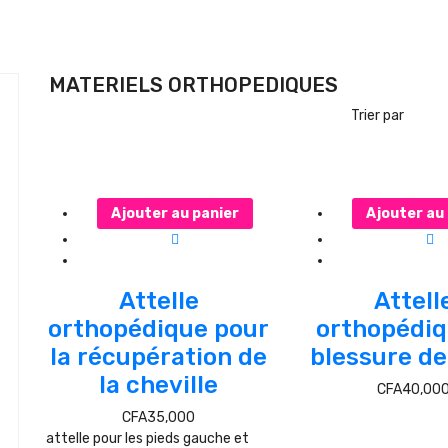
MATERIELS ORTHOPEDIQUES
Trier par
Ajouter au panier
Ajouter au
Attelle
Attell
orthopédique pour
orthopédiq
la récupération de
blessure de
la cheville
CFA
40,00
CFA
35,000
attelle pour les pieds gauche et