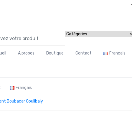
ueil
A propos
Boutique
Contact
Français
t
Français